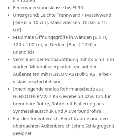
EN 1366-3
Feuerwiderstandsklasse bis EI 90
Untergrund: Leichte Trennwand / Massivwand
[Dicke: ≥ 10 cm], Massivdecken [Dicke: ≥ 15
cm]
Maximale Öffnungsgröße in Wänden [B x H]
120 x 200 cm, in Decken [B x L] 1250 x
unendlich
Verschluss der Rohbauöffnung mit 2x ≥ 50 mm
starken Mineralfaserplatten, die auf den
Außenseiten mit HENSOMASTIK® 5 KS Farbe /
viskos beschichtet sind
Innenliegende endlos Rohrmanschette aus
HENSOTHERM® 7 KS Gewebe 50 bzw. 125 für
brennbare Rohre, Rohre mit Isolierung aus
Synthesekautschuk und Aluverbundrohre
Für den Innenbereich, Feuchträume und den
überdachten Außenbereich (ohne Schlagregen!)
geeignet