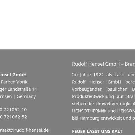
Rudolf Hensel GmbH – Bran
Hensel GmbH
Im Jahre 1922 als Lack- un
 Farbenfabrik
Rudolf Hensel GmbH berei
ger Landstraße 11
vorbeugenden baulichen 
rnsen | Germany
Produktentwicklung auf Bra
stehen die Umweltverträglich
40 721062-10
HENSOTHERM® und HENSOMASTI
40 721062-52
bei Hamburg entwickelt und p
ntakt@rudolf-hensel.de
FEUER LÄSST UNS KALT