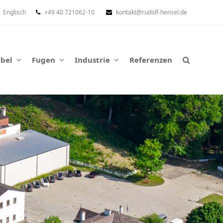
Englisch
+49 40 721062-10
kontakt@rudolf-hensel.de
abel
Fugen
Industrie
Referenzen