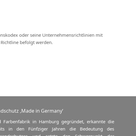
enskodex oder seine Unternehmensrichtlinien mit
Richtline befolgt werden.
dschutz ‚Made in Germany‘
d Farbenfabrik in Hamburg gegründet, erkannte die
ts in den Fünfziger Jahren die Bedeutung des