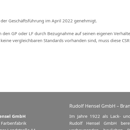
 der Geschäftsführung im April 2022 genehmigt.
rch den GP oder LF durch Bezugnahme auf seinen eigenen Verhalt
keine vergleichbaren Standards vorhanden sind, muss diese CSR 
Rudolf Hensel GmbH – Bran
Hensel GmbH
Im Jahre 1922 als Lack- un
 Farbenfabrik
Rudolf Hensel GmbH berei