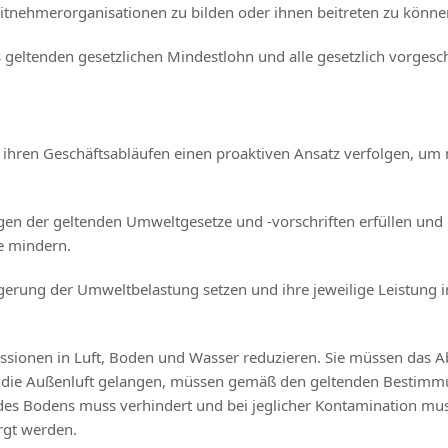
nehmerorganisationen zu bilden oder ihnen beitreten zu können 
 geltenden gesetzlichen Mindestlohn und alle gesetzlich vorgesc
en ihren Geschäftsabläufen einen proaktiven Ansatz verfolgen, u
gen der geltenden Umweltgesetze und -vorschriften erfüllen und 
e mindern.
ingerung der Umweltbelastung setzen und ihre jeweilige Leistung
issionen in Luft, Boden und Wasser reduzieren. Sie müssen das A
e in die Außenluft gelangen, müssen gemäß den geltenden Besti
es Bodens muss verhindert und bei jeglicher Kontamination muss
rgt werden.