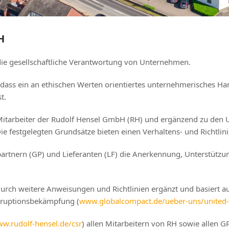
H
 die gesellschaftliche Verantwortung von Unternehmen.
 dass ein an ethischen Werten orientiertes unternehmerisches Ha
t.
und Mitarbeiter der Rudolf Hensel GmbH (RH) und ergänzend zu d
Die festgelegten Grundsätze bieten einen Verhaltens- und Richtli
partnern (GP) und Lieferanten (LF) die Anerkennung, Unterstützun
durch weitere Anweisungen und Richtlinien ergänzt und basiert a
rruptionsbekämpfung (
www.globalcompact.de/ueber-uns/united-
w.rudolf-hensel.de/csr
) allen Mitarbeitern von RH sowie allen GP