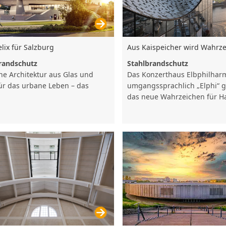
lix für Salzburg
Aus Kaispeicher wird Wahrz
randschutz
Stahlbrandschutz
e Architektur aus Glas und
Das Konzerthaus Elbphilhar
für das urbane Leben – das
umgangssprachlich „Elphi“ 
das neue Wahrzeichen für 