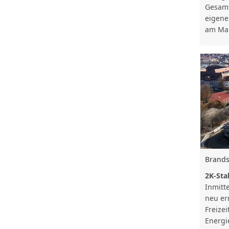
Gesamt
eigener
am Mai
Brands
2K-Sta
Inmitt
neu err
Freize
Energi