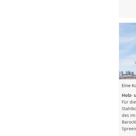
Eine K
Holz- 
Für di
Stahlk
des im
Barock
Spreei