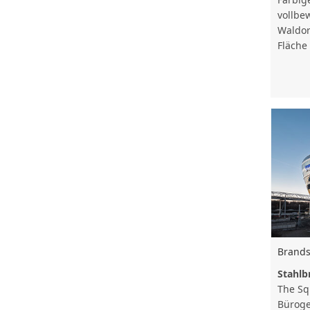
vollbe
Waldor
Fläche
Brands
Stahlb
The Squ
Büroge