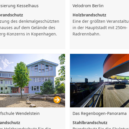
lisierung Kesselhaus
Velodrom Berlin
brandschutz
Holzbrandschutz
zung des denkmalgeschützten
Eine der größten Veranstalt
hauses auf dem Gelände des
in der Hauptstadt mit 250m-
erg-Konzerns in Kopenhagen.
Radrennbahn.
fschule Wendelstein
Das Regenbogen-Panorama
andschutz
Stahlbrandschutz
er Holzbrandschutz für die
Brandschutz für die Skulptur