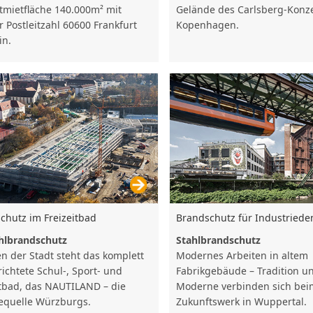
mietfläche 140.000m² mit
Gelände des Carlsberg-Konze
 Postleitzahl 60600 Frankfurt
Kopenhagen.
n.
chutz im Freizeitbad
Brandschutz für Industried
hlbrandschutz
Stahlbrandschutz
en der Stadt steht das komplett
Modernes Arbeiten in altem
ichtete Schul-, Sport- und
Fabrikgebäude – Tradition u
itbad, das NAUTILAND – die
Moderne verbinden sich bei
equelle Würzburgs.
Zukunftswerk in Wuppertal.