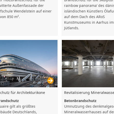
witterte Außenfassade der
rainbow panorama‘ des däni
fschule Wendelstein auf einer
isländischen Künstlers Ólafu
 von 850 m².
auf dem Dach des ARoS
Kunstmuseums in Aarhus im
Jütlands.
chutz für Architekturikone
Revitalisierung Mineralwass
randschutz
Betonbrandschutz
aire gilt als größtes
Umnutzung des denkmalges
bäude Deutschlands,
Mineralwasserhauses auf d