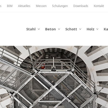
s
BIM
Aktuelles
Messen
Schulungen
Downloads
Kontakt
Stahl
Beton
Schott
Holz
K