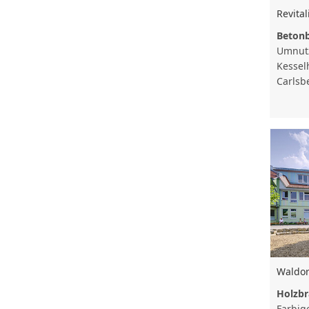
Revita
Beton
Umnut
Kessel
Carlsb
Waldor
Holzbr
Farbig