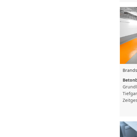
Brands
Beton
Grundl
Tiefgar
Zeitge