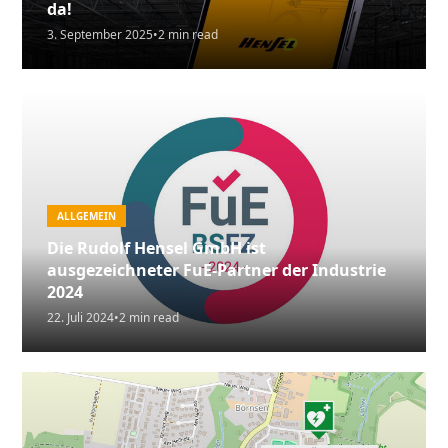
da!
3. September 2025
•
2 min read
ALLGEMEIN
Die Rudolf Hensel GmbH ist
ausgezeichneter FuE-Partner der Industrie
2024
22. Juli 2024
•
2 min read