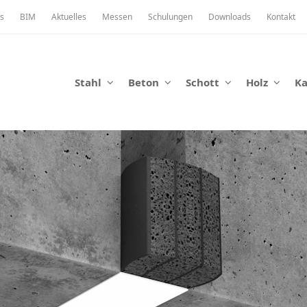
s
BIM
Aktuelles
Messen
Schulungen
Downloads
Kontakt
Stahl
Beton
Schott
Holz
K