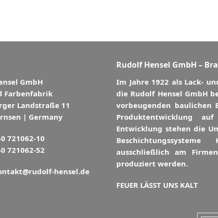
Rudolf Hensel GmbH – Br
Hensel GmbH
Im Jahre 1922 als Lack- u
d Farbenfabrik
die Rudolf Hensel GmbH be
ger Landstraße 11
vorbeugenden baulichen 
örnsen | Germany
Produktentwicklung auf
Entwicklung stehen die Um
 40 721062-10
Beschichtungssystem
40 721062-52
ausschließlich am Firme
produziert werden.
ontakt@rudolf-hensel.de
FEUER LÄSST UNS KALT