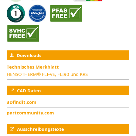
Downloads
Technisches Merkblatt
HENSOTHERM® FLI-VE, FLI90 und KRS
CAD Daten
3Dfindit.com
partcommunity.com
Ausschreibungstexte